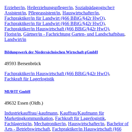
Erzieher/in
,
Heilerziehungspfleger/in
,
Sozialpädagogische/r
Assistent/in
,
Pflegeassistent/in
,
Hauswirtschafter/in
,
Fachpraktiker/in für Landwirt (§66 BBiG/§42r HwO)
,
Fachpraktiker/in für Landwirt (§66 BBiG/§42r HwO)
,
Fachpraktiker/in Hauswirtschaft (§66 BBiG/§42r HwO)
,
Florist/in
,
Gärtner/in - Fachrichtung Garten- und Landschaftsbau
,
Landwirt/in
Bildungswerk der Niedersächsischen Wirtschaft gGmbH
49593 Bersenbrück
Fachpraktiker/in Hauswirtschaft (§66 BBiG/§42r HwO)
,
Fachkraft für Lagerlogistik
MIAVIT GmbH
49632 Essen (Oldb.)
Industriekauffrau/-kaufmann
,
Kauffrau/Kaufmann für
Marketingkommunikation
,
Fachkraft für Lagerlogistik
,
Fachlagerist/in
,
Mechatroniker/in
,
Hauswirtschafter/in
,
Bachelor of
Arts - Betriebswirtschaft
,
Fachpraktiker/in Hauswirtschaft (§66