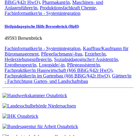
BBiG/§42r HwO)
,
Pharmakant/in
,
Maschinen- und
Anlagenführer/in
,
Produktionsfachkraft Chemie
,
Fachinformatiker/in - Systemintegration
Heilpädagogische Hilfe Bersenbrück (HpH)
49593 Bersenbrück
Fachinformatiker/in - Systemintegration
,
Kauffrau/Kaufmann für
Büromanagement
,
Pflegefachmann/-frau
,
Erzieher/in
,
Heilerziehungspfleger/in
,
Sozialpädagogische/r Assistent/in
,
Ergotherapeut/in
,
Logopäde/-in
,
Pflegeassistent/in
,
Fachpraktiker/in Hauswirtschaft (§66 BBiG/§42r HwO)
,
Fachpraktiker/in im Gartenbau (§66 BBiG/§42r HwO)
,
Gärtner/in
- Fachrichtung Garten- und Landschaftsbau