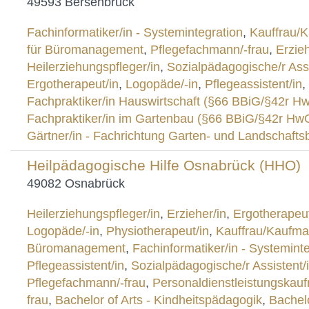
49593 Bersenbrück
Fachinformatiker/in - Systemintegration
,
Kauffrau/
für Büromanagement
,
Pflegefachmann/-frau
,
Erzieh
Heilerziehungspfleger/in
,
Sozialpädagogische/r Assi
Ergotherapeut/in
,
Logopäde/-in
,
Pflegeassistent/in
,
Fachpraktiker/in Hauswirtschaft (§66 BBiG/§42r H
Fachpraktiker/in im Gartenbau (§66 BBiG/§42r Hw
Gärtner/in - Fachrichtung Garten- und Landschafts
Heilpädagogische Hilfe Osnabrück (HHO)
49082 Osnabrück
Heilerziehungspfleger/in
,
Erzieher/in
,
Ergotherapeut
Logopäde/-in
,
Physiotherapeut/in
,
Kauffrau/Kaufma
Büromanagement
,
Fachinformatiker/in - Systemint
Pflegeassistent/in
,
Sozialpädagogische/r Assistent/
Pflegefachmann/-frau
,
Personaldienstleistungskau
frau
,
Bachelor of Arts - Kindheitspädagogik
,
Bachelo