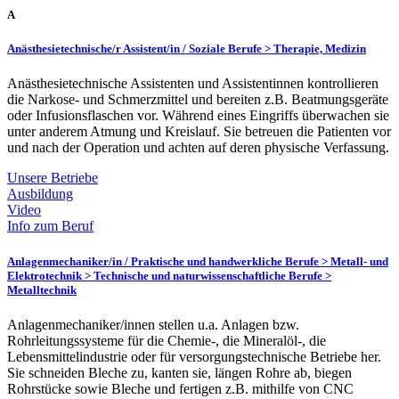
A
Anästhesietechnische/r Assistent/in /
Soziale Berufe > Therapie, Medizin
Anästhesietechnische Assistenten und Assistentinnen kontrollieren
die Narkose- und Schmerzmittel und bereiten z.B. Beatmungsgeräte
oder Infusionsflaschen vor. Während eines Eingriffs überwachen sie
unter anderem Atmung und Kreislauf. Sie betreuen die Patienten vor
und nach der Operation und achten auf deren physische Verfassung.
Unsere Betriebe
Ausbildung
Video
Info zum Beruf
Anlagenmechaniker/in /
Praktische und handwerkliche Berufe > Metall- und
Elektrotechnik > Technische und naturwissenschaftliche Berufe >
Metalltechnik
Anlagenmechaniker/innen stellen u.a. Anlagen bzw.
Rohrleitungssysteme für die Chemie-, die Mineralöl-, die
Lebensmittelindustrie oder für versorgungstechnische Betriebe her.
Sie schneiden Bleche zu, kanten sie, längen Rohre ab, biegen
Rohrstücke sowie Bleche und fertigen z.B. mithilfe von CNC