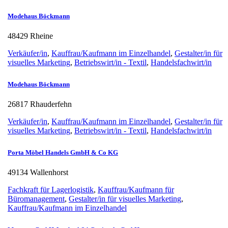
Modehaus Böckmann
48429 Rheine
Verkäufer/in
,
Kauffrau/Kaufmann im Einzelhandel
,
Gestalter/in für
visuelles Marketing
,
Betriebswirt/in - Textil
,
Handelsfachwirt/in
Modehaus Böckmann
26817 Rhauderfehn
Verkäufer/in
,
Kauffrau/Kaufmann im Einzelhandel
,
Gestalter/in für
visuelles Marketing
,
Betriebswirt/in - Textil
,
Handelsfachwirt/in
Porta Möbel Handels GmbH & Co KG
49134 Wallenhorst
Fachkraft für Lagerlogistik
,
Kauffrau/Kaufmann für
Büromanagement
,
Gestalter/in für visuelles Marketing
,
Kauffrau/Kaufmann im Einzelhandel