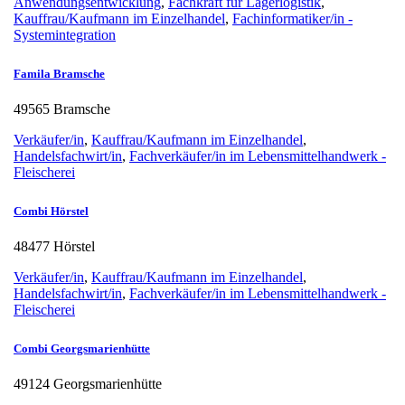
Anwendungsentwicklung
,
Fachkraft für Lagerlogistik
,
Kauffrau/Kaufmann im Einzelhandel
,
Fachinformatiker/in -
Systemintegration
Famila Bramsche
49565 Bramsche
Verkäufer/in
,
Kauffrau/Kaufmann im Einzelhandel
,
Handelsfachwirt/in
,
Fachverkäufer/in im Lebensmittelhandwerk -
Fleischerei
Combi Hörstel
48477 Hörstel
Verkäufer/in
,
Kauffrau/Kaufmann im Einzelhandel
,
Handelsfachwirt/in
,
Fachverkäufer/in im Lebensmittelhandwerk -
Fleischerei
Combi Georgsmarienhütte
49124 Georgsmarienhütte