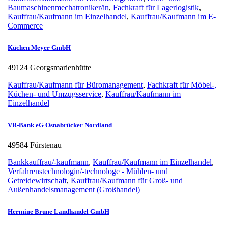
Baumaschinenmechatroniker/in
,
Fachkraft für Lagerlogistik
,
Kauffrau/Kaufmann im Einzelhandel
,
Kauffrau/Kaufmann im E-
Commerce
Küchen Meyer GmbH
49124 Georgsmarienhütte
Kauffrau/Kaufmann für Büromanagement
,
Fachkraft für Möbel-,
Küchen- und Umzugsservice
,
Kauffrau/Kaufmann im
Einzelhandel
VR-Bank eG Osnabrücker Nordland
49584 Fürstenau
Bankkauffrau/-kaufmann
,
Kauffrau/Kaufmann im Einzelhandel
,
Verfahrenstechnologin/-technologe - Mühlen- und
Getreidewirtschaft
,
Kauffrau/Kaufmann für Groß- und
Außenhandelsmanagement (Großhandel)
Hermine Brune Landhandel GmbH