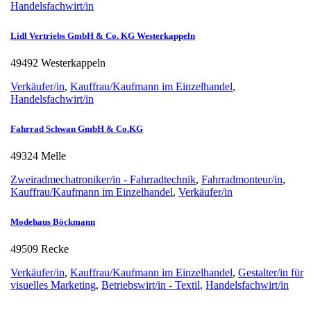
Handelsfachwirt/in
Lidl Vertriebs GmbH & Co. KG Westerkappeln
49492 Westerkappeln
Verkäufer/in
,
Kauffrau/Kaufmann im Einzelhandel
,
Handelsfachwirt/in
Fahrrad Schwan GmbH & Co.KG
49324 Melle
Zweiradmechatroniker/in - Fahrradtechnik
,
Fahrradmonteur/in
,
Kauffrau/Kaufmann im Einzelhandel
,
Verkäufer/in
Modehaus Böckmann
49509 Recke
Verkäufer/in
,
Kauffrau/Kaufmann im Einzelhandel
,
Gestalter/in für
visuelles Marketing
,
Betriebswirt/in - Textil
,
Handelsfachwirt/in