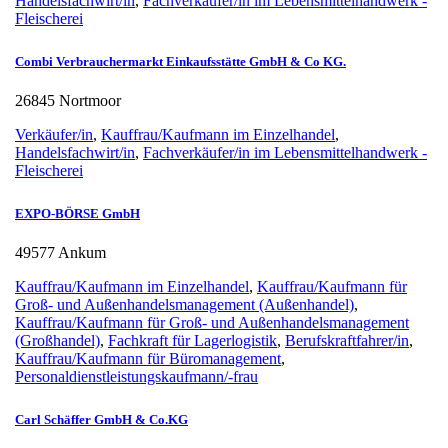
Handelsfachwirt/in
,
Fachverkäufer/in im Lebensmittelhandwerk -
Fleischerei
Combi Verbrauchermarkt Einkaufsstätte GmbH & Co KG.
26845 Nortmoor
Verkäufer/in
,
Kauffrau/Kaufmann im Einzelhandel
,
Handelsfachwirt/in
,
Fachverkäufer/in im Lebensmittelhandwerk -
Fleischerei
EXPO-BÖRSE GmbH
49577 Ankum
Kauffrau/Kaufmann im Einzelhandel
,
Kauffrau/Kaufmann für
Groß- und Außenhandelsmanagement (Außenhandel)
,
Kauffrau/Kaufmann für Groß- und Außenhandelsmanagement
(Großhandel)
,
Fachkraft für Lagerlogistik
,
Berufskraftfahrer/in
,
Kauffrau/Kaufmann für Büromanagement
,
Personaldienstleistungskaufmann/-frau
Carl Schäffer GmbH & Co.KG