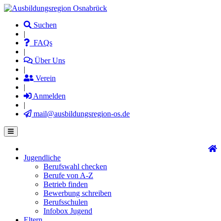
Direkt
zum
Suchen
Inhalt
|
FAQs
|
Über Uns
|
Verein
|
Anmelden
|
mail@ausbildungsregion-os.de
Jugendliche
Main
Berufswahl checken
navigation
Berufe von A-Z
Betrieb finden
Bewerbung schreiben
Berufsschulen
Infobox Jugend
Eltern