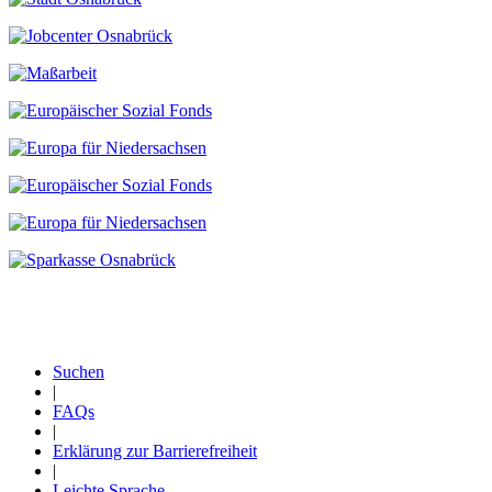
Suchen
|
Fußzeile
FAQs
|
Erklärung zur Barrierefreiheit
|
Leichte Sprache