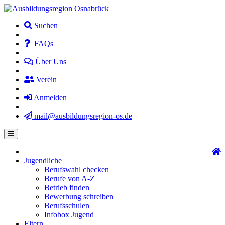
Direkt
zum
Suchen
Inhalt
|
FAQs
|
Über Uns
|
Verein
|
Anmelden
|
mail@ausbildungsregion-os.de
Jugendliche
Main
Berufswahl checken
navigation
Berufe von A-Z
Betrieb finden
Bewerbung schreiben
Berufsschulen
Infobox Jugend
Eltern