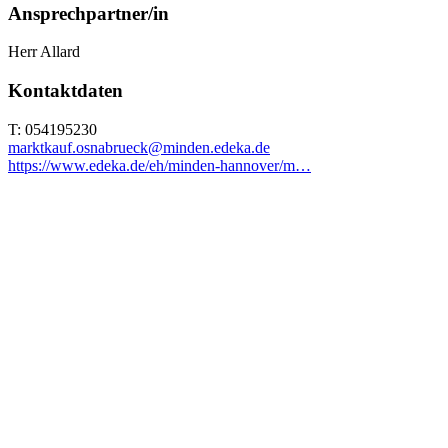
Ansprechpartner/in
Herr Allard
Kontaktdaten
T: 054195230
marktkauf.osnabrueck@minden.edeka.de
https://www.edeka.de/eh/minden-hannover/m…