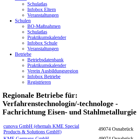
Schulatlas
Infobox Eltern
Veranstaltungen
Schulen
BO-Maßnahmen
Schulatlas
Praktikumskalender
Infobox Schule
Veranstaltungen
Betriebe
Betriebsdatenbank
Praktikumskalender
Verein Ausbildungsregion
Infobox Betriebe
Registrieren
Regionale Betriebe für:
Verfahrenstechnologin/-technologe -
Fachrichtung Eisen- und Stahlmetallurgie
cunova GmbH (ehemals KME Special
49074 Osnabrück
Products & Solutions GmbH)
KME Germany GmbH
49074 Osnabrück