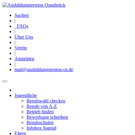
Direkt
zum
Suchen
Inhalt
|
FAQs
|
Über Uns
|
Verein
|
Anmelden
|
mail@ausbildungsregion-os.de
Jugendliche
Main
Berufswahl checken
navigation
Berufe von A-Z
Betrieb finden
Bewerbung schreiben
Berufsschulen
Infobox Jugend
Eltern