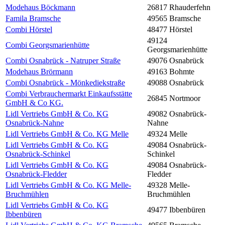
Modehaus Böckmann
26817 Rhauderfehn
Famila Bramsche
49565 Bramsche
Combi Hörstel
48477 Hörstel
49124
Combi Georgsmarienhütte
Georgsmarienhütte
Combi Osnabrück - Natruper Straße
49076 Osnabrück
Modehaus Brörmann
49163 Bohmte
Combi Osnabrück - Mönkediekstraße
49088 Osnabrück
Combi Verbrauchermarkt Einkaufsstätte
26845 Nortmoor
GmbH & Co KG.
Lidl Vertriebs GmbH & Co. KG
49082 Osnabrück-
Osnabrück-Nahne
Nahne
Lidl Vertriebs GmbH & Co. KG Melle
49324 Melle
Lidl Vertriebs GmbH & Co. KG
49084 Osnabrück-
Osnabrück-Schinkel
Schinkel
Lidl Vertriebs GmbH & Co. KG
49084 Osnabrück-
Osnabrück-Fledder
Fledder
Lidl Vertriebs GmbH & Co. KG Melle-
49328 Melle-
Bruchmühlen
Bruchmühlen
Lidl Vertriebs GmbH & Co. KG
49477 Ibbenbüren
Ibbenbüren