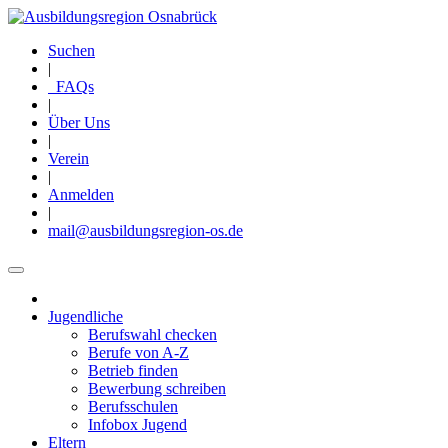
Direkt
zum
Suchen
Inhalt
|
FAQs
|
Über Uns
|
Verein
|
Anmelden
|
mail@ausbildungsregion-os.de
Jugendliche
Main
Berufswahl checken
navigation
Berufe von A-Z
Betrieb finden
Bewerbung schreiben
Berufsschulen
Infobox Jugend
Eltern