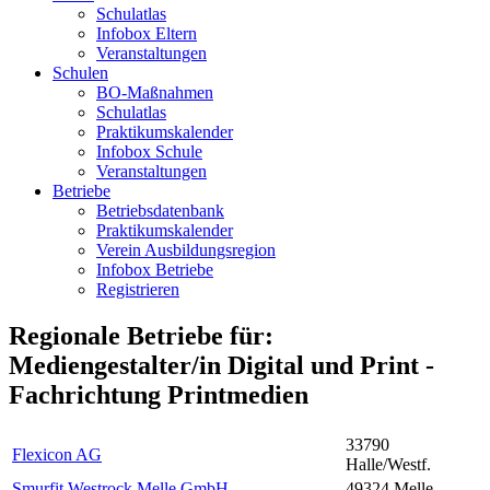
Schulatlas
Infobox Eltern
Veranstaltungen
Schulen
BO-Maßnahmen
Schulatlas
Praktikumskalender
Infobox Schule
Veranstaltungen
Betriebe
Betriebsdatenbank
Praktikumskalender
Verein Ausbildungsregion
Infobox Betriebe
Registrieren
Regionale Betriebe für:
Mediengestalter/in Digital und Print -
Fachrichtung Printmedien
33790
Flexicon AG
Halle/Westf.
Smurfit Westrock Melle GmbH
49324 Melle