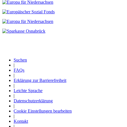
Suchen
|
Fußzeile
FAQs
|
Erklärung zur Barrierefreiheit
|
Leichte Sprache
|
Datenschutzerklärung
|
Cookie Einstellungen bearbeiten
|
Kontakt
|