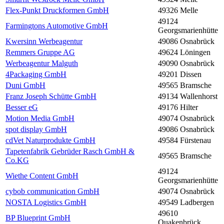
Flex-Punkt Druckformen GmbH
49326 Melle
49124
Farmingtons Automotive GmbH
Georgsmarienhütte
Kwersinn Werbeagentur
49086 Osnabrück
Remmers Gruppe AG
49624 Löningen
Werbeagentur Malguth
49090 Osnabrück
4Packaging GmbH
49201 Dissen
Duni GmbH
49565 Bramsche
Franz Joseph Schütte GmbH
49134 Wallenhorst
Besser eG
49176 Hilter
Motion Media GmbH
49074 Osnabrück
spot display GmbH
49086 Osnabrück
cdVet Naturprodukte GmbH
49584 Fürstenau
Tapetenfabrik Gebrüder Rasch GmbH &
49565 Bramsche
Co.KG
49124
Wiethe Content GmbH
Georgsmarienhütte
cybob communication GmbH
49074 Osnabrück
NOSTA Logistics GmbH
49549 Ladbergen
49610
BP Blueprint GmbH
Quakenbrück