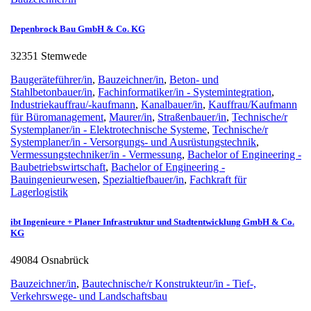
Depenbrock Bau GmbH & Co. KG
32351 Stemwede
Baugeräteführer/in
,
Bauzeichner/in
,
Beton- und
Stahlbetonbauer/in
,
Fachinformatiker/in - Systemintegration
,
Industriekauffrau/-kaufmann
,
Kanalbauer/in
,
Kauffrau/Kaufmann
für Büromanagement
,
Maurer/in
,
Straßenbauer/in
,
Technische/r
Systemplaner/in - Elektrotechnische Systeme
,
Technische/r
Systemplaner/in - Versorgungs- und Ausrüstungstechnik
,
Vermessungstechniker/in - Vermessung
,
Bachelor of Engineering -
Baubetriebswirtschaft
,
Bachelor of Engineering -
Bauingenieurwesen
,
Spezialtiefbauer/in
,
Fachkraft für
Lagerlogistik
ibt Ingenieure + Planer Infrastruktur und Stadtentwicklung GmbH & Co.
KG
49084 Osnabrück
Bauzeichner/in
,
Bautechnische/r Konstrukteur/in - Tief-,
Verkehrswege- und Landschaftsbau