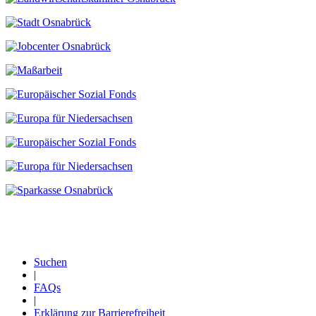
Suchen
|
Fußzeile
FAQs
|
Erklärung zur Barrierefreiheit