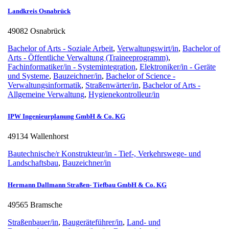
Landkreis Osnabrück
49082 Osnabrück
Bachelor of Arts - Soziale Arbeit
,
Verwaltungswirt/in
,
Bachelor of
Arts - Öffentliche Verwaltung (Traineeprogramm)
,
Fachinformatiker/in - Systemintegration
,
Elektroniker/in - Geräte
und Systeme
,
Bauzeichner/in
,
Bachelor of Science -
Verwaltungsinformatik
,
Straßenwärter/in
,
Bachelor of Arts -
Allgemeine Verwaltung
,
Hygienekontrolleur/in
IPW Ingenieurplanung GmbH & Co. KG
49134 Wallenhorst
Bautechnische/r Konstrukteur/in - Tief-, Verkehrswege- und
Landschaftsbau
,
Bauzeichner/in
Hermann Dallmann Straßen- Tiefbau GmbH & Co. KG
49565 Bramsche
Straßenbauer/in
,
Baugeräteführer/in
,
Land- und