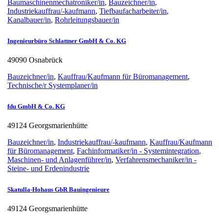
Baumaschinenmechatroniker/in
,
Bauzeichner/in
,
Industriekauffrau/-kaufmann
,
Tiefbaufacharbeiter/in
,
Kanalbauer/in
,
Rohrleitungsbauer/in
Ingenieurbüro Schlattner GmbH & Co. KG
49090 Osnabrück
Bauzeichner/in
,
Kauffrau/Kaufmann für Büromanagement
,
Technische/r Systemplaner/in
fdu GmbH & Co. KG
49124 Georgsmarienhütte
Bauzeichner/in
,
Industriekauffrau/-kaufmann
,
Kauffrau/Kaufmann
für Büromanagement
,
Fachinformatiker/in - Systemintegration
,
Maschinen- und Anlagenführer/in
,
Verfahrensmechaniker/in -
Steine- und Erdenindustrie
Skatulla-Hohaus GbR Bauingenieure
49124 Georgsmarienhütte