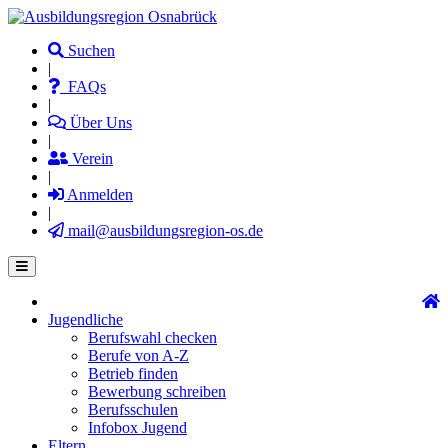
Direkt
zum
Suchen
Inhalt
|
FAQs
|
Über Uns
|
Verein
|
Anmelden
|
mail@ausbildungsregion-os.de
Jugendliche
Main
Berufswahl checken
navigation
Berufe von A-Z
Betrieb finden
Bewerbung schreiben
Berufsschulen
Infobox Jugend
Eltern