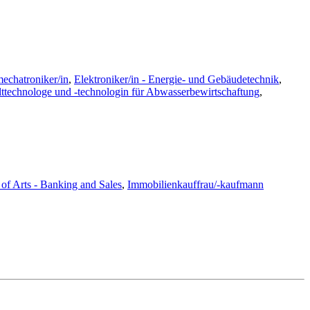
echatroniker/in
,
Elektroniker/in - Energie- und Gebäudetechnik
,
technologe und -technologin für Abwasserbewirtschaftung
,
of Arts - Banking and Sales
,
Immobilienkauffrau/-kaufmann