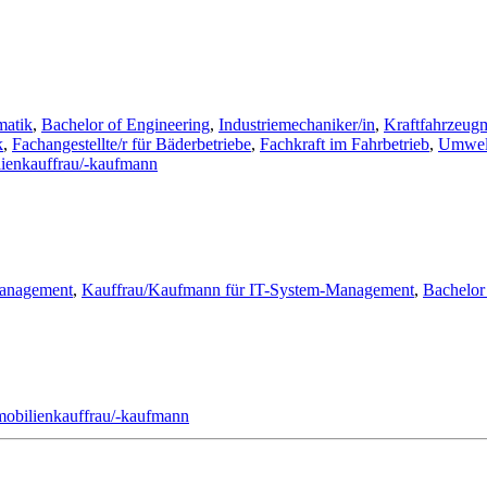
matik
,
Bachelor of Engineering
,
Industriemechaniker/in
,
Kraftfahrzeugm
k
,
Fachangestellte/r für Bäderbetriebe
,
Fachkraft im Fahrbetrieb
,
Umwelt
ienkauffrau/-kaufmann
management
,
Kauffrau/Kaufmann für IT-System-Management
,
Bachelor 
obilienkauffrau/-kaufmann