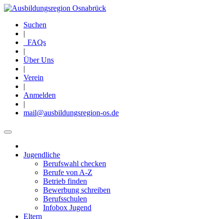
Direkt
zum
Suchen
Inhalt
|
FAQs
|
Über Uns
|
Verein
|
Anmelden
|
mail@ausbildungsregion-os.de
Jugendliche
Main
Berufswahl checken
navigation
Berufe von A-Z
Betrieb finden
Bewerbung schreiben
Berufsschulen
Infobox Jugend
Eltern