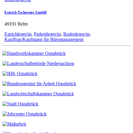
Estrich Tscherner GmbH
49191 Belm
Estrichleger/in
,
Parkettleger/in
,
Bodenleger/in
,
Kauffrau/Kaufmann für Büromanagement