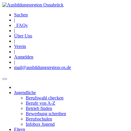
Direkt
zum
Suchen
Inhalt
|
FAQs
|
Über Uns
|
Verein
|
Anmelden
|
mail@ausbildungsregion-os.de
Jugendliche
Main
Berufswahl checken
navigation
Berufe von A-Z
Betrieb finden
Bewerbung schreiben
Berufsschulen
Infobox Jugend
Eltern