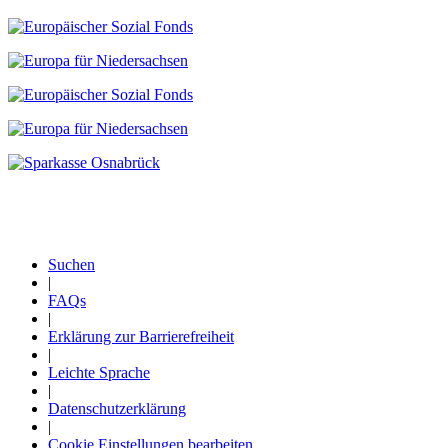
Suchen
|
Fußzeile
FAQs
|
Erklärung zur Barrierefreiheit
|
Leichte Sprache
|
Datenschutzerklärung
|
Cookie Einstellungen bearbeiten