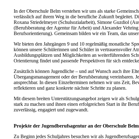
In der Oberschule Belm verstehen wir uns als starke Gemeinscha
verlässlich auf ihrem Weg in die berufliche Zukunft begleitet.
Roxana Striedelmeyer (Schulsozialarbeit), Simone Guzdiol (Aus
(Berufsberatung der Agentur für Arbeit) und Alexander Vehrin
Berufsorientierung). Gemeinsam bilden wir ein Team, das unsere 
Wir bieten den Jahrgängen 9 und 10 regelmäßig monatliche Spre
können unsere Schülerinnen und Schüler in vertrauensvoller 
Ausbildungsplätzen und Möglichkeiten an weiterführenden Schul
Orientierung findet und passende Perspektiven für sich entdeck
Zusätzlich können Jugendliche – und auf Wunsch auch ihre Elt
Übergangsmanagement oder der Berufsberatung vereinbaren. Jed
ansprechbar. In diesen Einzelterminen nehmen wir uns Zeit, Be
reflektieren und ganz konkrete nächste Schritte zu planen.
Mit diesem breiten Unterstützungsangebot zeigen wir als Schulg
stark zu machen und ihnen einen erfolgreichen Start in ihr Ber
zuverlässig, engagiert und zugewandt.
Projekte der Jugendberufsagentur an der Oberschule Belm
Zu Beginn jedes Schuljahres besuchen wir als Jugendberufsagen