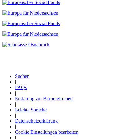
Suchen
|
Fußzeile
FAQs
|
Erklärung zur Barrierefreiheit
|
Leichte Sprache
|
Datenschutzerklärung
|
Cookie Einstellungen bearbeiten
|