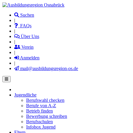
Direkt
zum
Suchen
Inhalt
|
FAQs
|
Über Uns
|
Verein
|
Anmelden
|
mail@ausbildungsregion-os.de
Jugendliche
Main
Berufswahl checken
navigation
Berufe von A-Z
Betrieb finden
Bewerbung schreiben
Berufsschulen
Infobox Jugend
Eltern