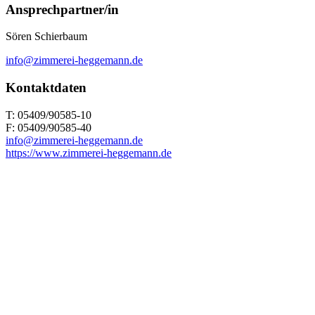
Ansprechpartner/in
Sören Schierbaum
info@zimmerei-heggemann.de
Kontaktdaten
T: 05409/90585-10
F: 05409/90585-40
info@zimmerei-heggemann.de
https://www.zimmerei-heggemann.de