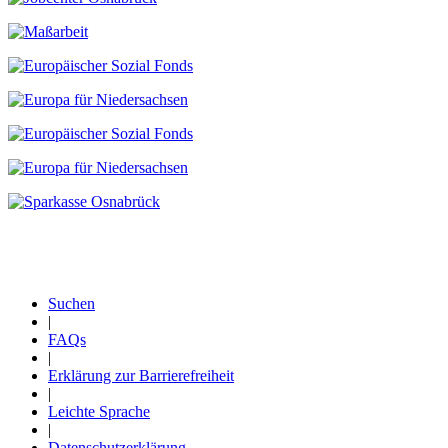
Suchen
|
Fußzeile
FAQs
|
Erklärung zur Barrierefreiheit
|
Leichte Sprache
|
Datenschutzerklärung