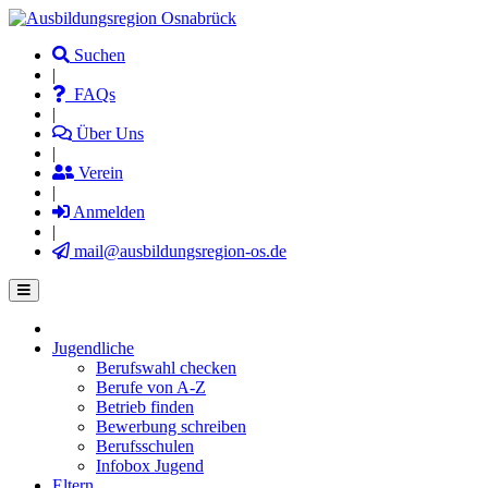
Direkt
zum
Suchen
Inhalt
|
FAQs
|
Über Uns
|
Verein
|
Anmelden
|
mail@ausbildungsregion-os.de
Jugendliche
Main
Berufswahl checken
navigation
Berufe von A-Z
Betrieb finden
Bewerbung schreiben
Berufsschulen
Infobox Jugend
Eltern