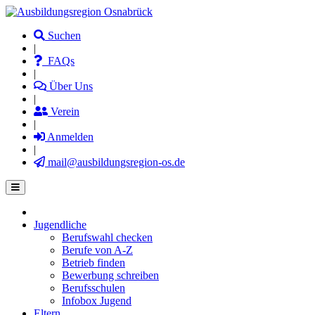
Direkt
zum
Suchen
Inhalt
|
FAQs
|
Über Uns
|
Verein
|
Anmelden
|
mail@ausbildungsregion-os.de
Jugendliche
Main
Berufswahl checken
navigation
Berufe von A-Z
Betrieb finden
Bewerbung schreiben
Berufsschulen
Infobox Jugend
Eltern