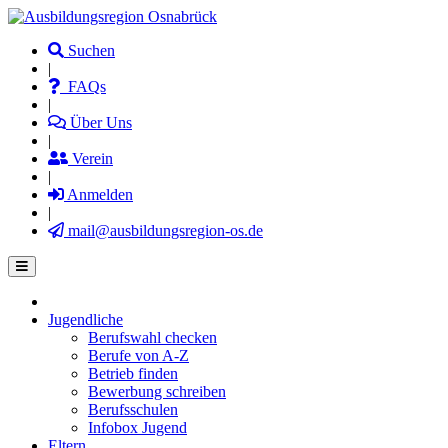
Direkt
zum
Suchen
Inhalt
|
FAQs
|
Über Uns
|
Verein
|
Anmelden
|
mail@ausbildungsregion-os.de
Jugendliche
Main
Berufswahl checken
navigation
Berufe von A-Z
Betrieb finden
Bewerbung schreiben
Berufsschulen
Infobox Jugend
Eltern