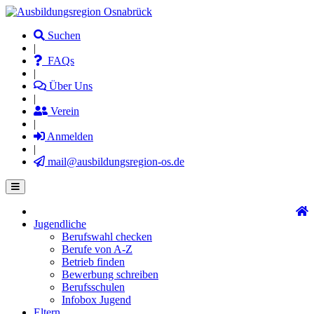
Direkt
zum
Suchen
Inhalt
|
FAQs
|
Über Uns
|
Verein
|
Anmelden
|
mail@ausbildungsregion-os.de
Jugendliche
Main
Berufswahl checken
navigation
Berufe von A-Z
Betrieb finden
Bewerbung schreiben
Berufsschulen
Infobox Jugend
Eltern