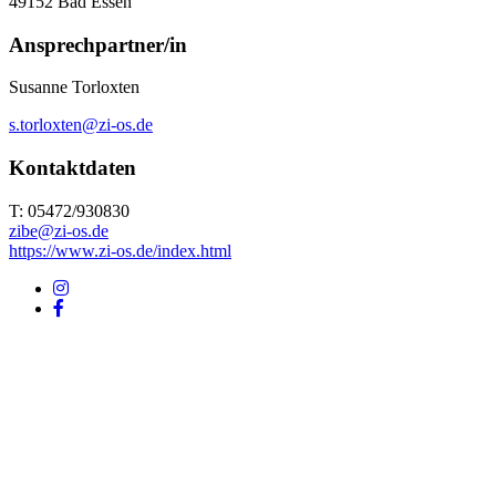
49152
Bad Essen
Ansprechpartner/in
Susanne Torloxten
s.torloxten@zi-os.de
Kontaktdaten
T: 05472/930830
zibe@zi-os.de
https://www.zi-os.de/index.html