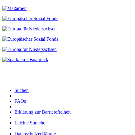
Suchen
|
Fußzeile
FAQs
|
Erklärung zur Barrierefreiheit
|
Leichte Sprache
|
Datenschutzerklärung