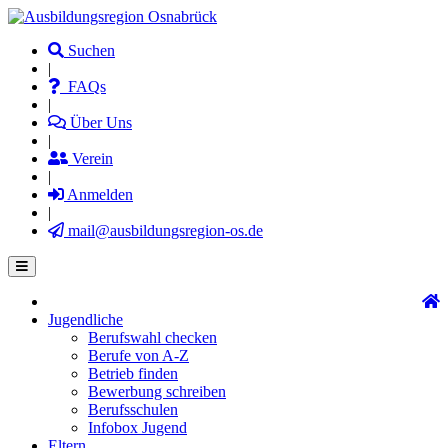
Direkt
zum
Suchen
Inhalt
|
FAQs
|
Über Uns
|
Verein
|
Anmelden
|
mail@ausbildungsregion-os.de
Jugendliche
Main
Berufswahl checken
navigation
Berufe von A-Z
Betrieb finden
Bewerbung schreiben
Berufsschulen
Infobox Jugend
Eltern