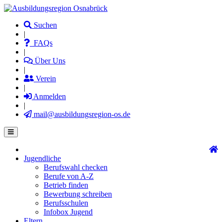
Direkt
zum
Suchen
Inhalt
|
FAQs
|
Über Uns
|
Verein
|
Anmelden
|
mail@ausbildungsregion-os.de
Jugendliche
Main
Berufswahl checken
navigation
Berufe von A-Z
Betrieb finden
Bewerbung schreiben
Berufsschulen
Infobox Jugend
Eltern