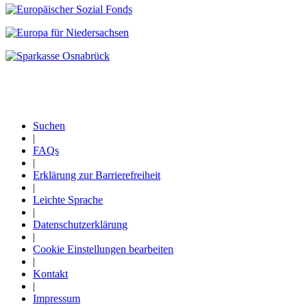
Suchen
|
Fußzeile
FAQs
|
Erklärung zur Barrierefreiheit
|
Leichte Sprache
|
Datenschutzerklärung
|
Cookie Einstellungen bearbeiten
|
Kontakt
|
Impressum