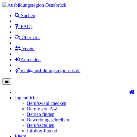
Direkt
zum
Suchen
Inhalt
|
FAQs
|
Über Uns
|
Verein
|
Anmelden
|
mail@ausbildungsregion-os.de
Jugendliche
Main
Berufswahl checken
navigation
Berufe von A-Z
Betrieb finden
Bewerbung schreiben
Berufsschulen
Infobox Jugend
Eltern