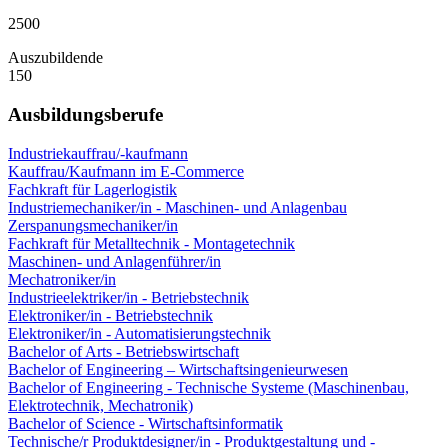
2500
Auszubildende
150
Ausbildungsberufe
Industriekauffrau/-kaufmann
Kauffrau/Kaufmann im E-Commerce
Fachkraft für Lagerlogistik
Industriemechaniker/in - Maschinen- und Anlagenbau
Zerspanungsmechaniker/in
Fachkraft für Metalltechnik - Montagetechnik
Maschinen- und Anlagenführer/in
Mechatroniker/in
Industrieelektriker/in - Betriebstechnik
Elektroniker/in - Betriebstechnik
Elektroniker/in - Automatisierungstechnik
Bachelor of Arts - Betriebswirtschaft
Bachelor of Engineering – Wirtschaftsingenieurwesen
Bachelor of Engineering - Technische Systeme (Maschinenbau,
Elektrotechnik, Mechatronik)
Bachelor of Science - Wirtschaftsinformatik
Technische/r Produktdesigner/in - Produktgestaltung und -