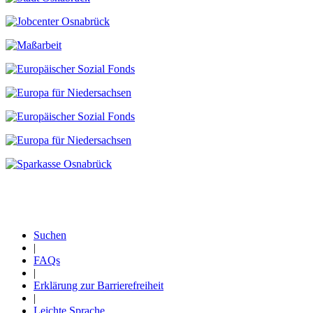
Suchen
|
Fußzeile
FAQs
|
Erklärung zur Barrierefreiheit
|
Leichte Sprache