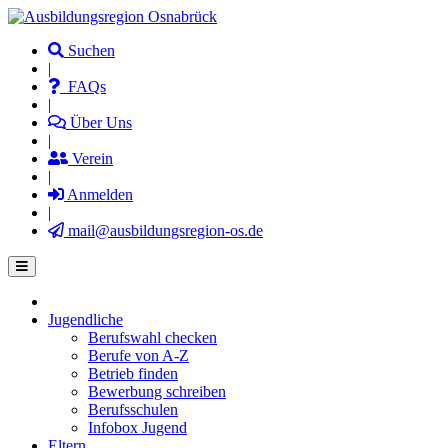
Direkt
zum
Suchen
Inhalt
|
FAQs
|
Über Uns
|
Verein
|
Anmelden
|
mail@ausbildungsregion-os.de
Jugendliche
Main
Berufswahl checken
navigation
Berufe von A-Z
Betrieb finden
Bewerbung schreiben
Berufsschulen
Infobox Jugend
Eltern