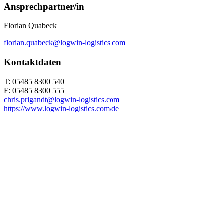
Ansprechpartner/in
Florian Quabeck
florian.quabeck@logwin-logistics.com
Kontaktdaten
T: 05485 8300 540
F: 05485 8300 555
chris.prigandt@logwin-logistics.com
https://www.logwin-logistics.com/de