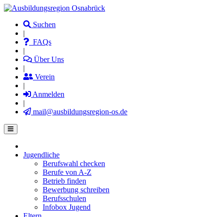
Direkt
zum
Suchen
Inhalt
|
FAQs
|
Über Uns
|
Verein
|
Anmelden
|
mail@ausbildungsregion-os.de
Jugendliche
Main
Berufswahl checken
navigation
Berufe von A-Z
Betrieb finden
Bewerbung schreiben
Berufsschulen
Infobox Jugend
Eltern