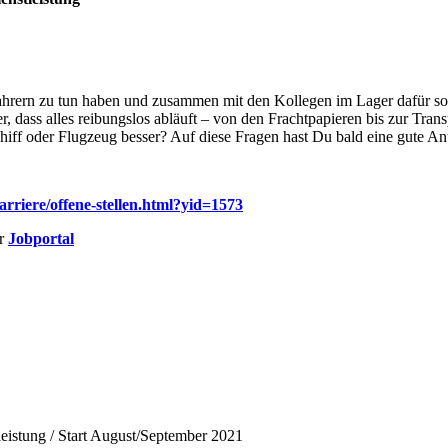
hrern zu tun haben und zusammen mit den Kollegen im Lager dafür sorg
er, dass alles reibungslos abläuft – von den Frachtpapieren bis zur Tran
hiff oder Flugzeug besser? Auf diese Fragen hast Du bald eine gute Ant
rriere/offene-stellen.html?yid=1573
er
Jobportal
eistung / Start August/September 2021