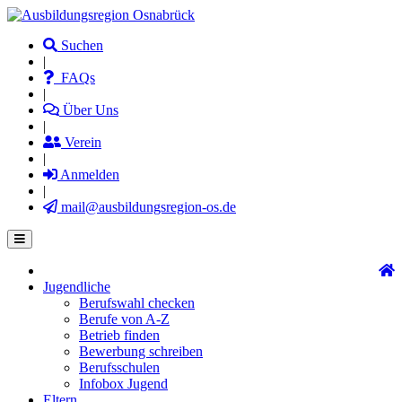
Direkt
zum
Suchen
Inhalt
|
FAQs
|
Über Uns
|
Verein
|
Anmelden
|
mail@ausbildungsregion-os.de
Jugendliche
Main
Berufswahl checken
navigation
Berufe von A-Z
Betrieb finden
Bewerbung schreiben
Berufsschulen
Infobox Jugend
Eltern