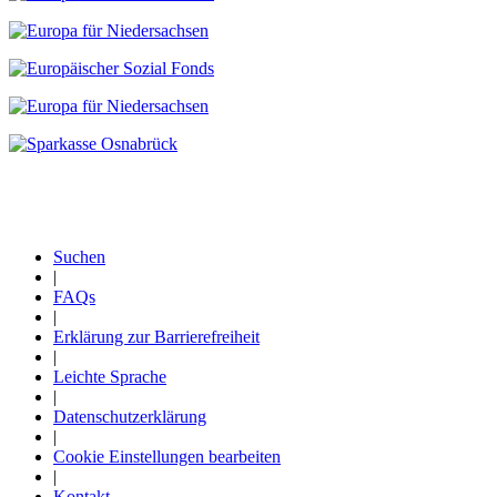
Suchen
|
Fußzeile
FAQs
|
Erklärung zur Barrierefreiheit
|
Leichte Sprache
|
Datenschutzerklärung
|
Cookie Einstellungen bearbeiten
|
Kontakt