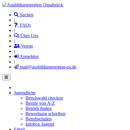
Direkt
zum
Suchen
Inhalt
|
FAQs
|
Über Uns
|
Verein
|
Anmelden
|
mail@ausbildungsregion-os.de
Jugendliche
Main
Berufswahl checken
navigation
Berufe von A-Z
Betrieb finden
Bewerbung schreiben
Berufsschulen
Infobox Jugend
Eltern