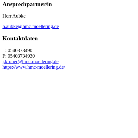
Ansprechpartner/in
Herr Aubke
h.aubke@hmc-moellering.de
Kontaktdaten
T: 0540373490
F: 05403734930
j.kroner@hmc-moellering.de
https://www.hmc-moellering.de/