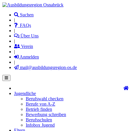
Direkt
zum
Suchen
Inhalt
|
FAQs
|
Über Uns
|
Verein
|
Anmelden
|
mail@ausbildungsregion-os.de
Jugendliche
Main
Berufswahl checken
navigation
Berufe von A-Z
Betrieb finden
Bewerbung schreiben
Berufsschulen
Infobox Jugend
Eltern