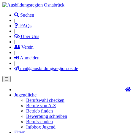
Direkt
zum
Suchen
Inhalt
|
FAQs
|
Über Uns
|
Verein
|
Anmelden
|
mail@ausbildungsregion-os.de
Jugendliche
Main
Berufswahl checken
navigation
Berufe von A-Z
Betrieb finden
Bewerbung schreiben
Berufsschulen
Infobox Jugend
Eltern