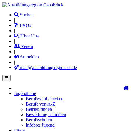
Direkt
zum
Suchen
Inhalt
|
FAQs
|
Über Uns
|
Verein
|
Anmelden
|
mail@ausbildungsregion-os.de
Jugendliche
Main
Berufswahl checken
navigation
Berufe von A-Z
Betrieb finden
Bewerbung schreiben
Berufsschulen
Infobox Jugend
Eltern