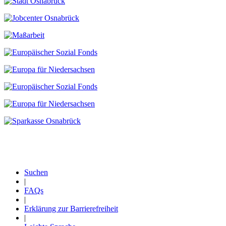
Suchen
|
Fußzeile
FAQs
|
Erklärung zur Barrierefreiheit
|