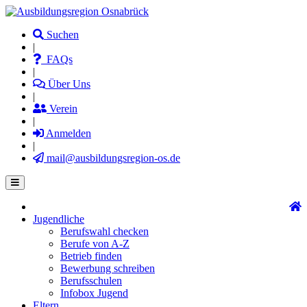
Direkt
zum
Suchen
Inhalt
|
FAQs
|
Über Uns
|
Verein
|
Anmelden
|
mail@ausbildungsregion-os.de
Jugendliche
Main
Berufswahl checken
navigation
Berufe von A-Z
Betrieb finden
Bewerbung schreiben
Berufsschulen
Infobox Jugend
Eltern