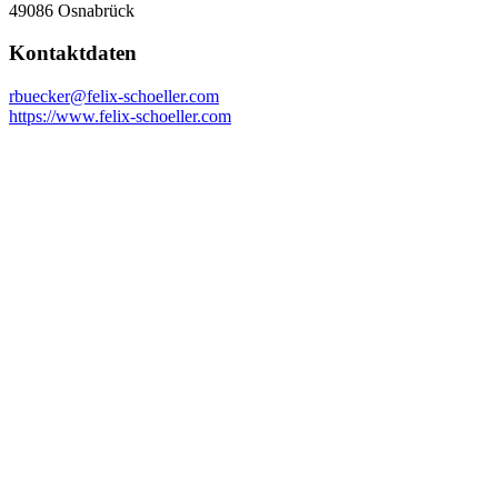
49086
Osnabrück
Kontaktdaten
rbuecker@felix-schoeller.com
https://www.felix-schoeller.com