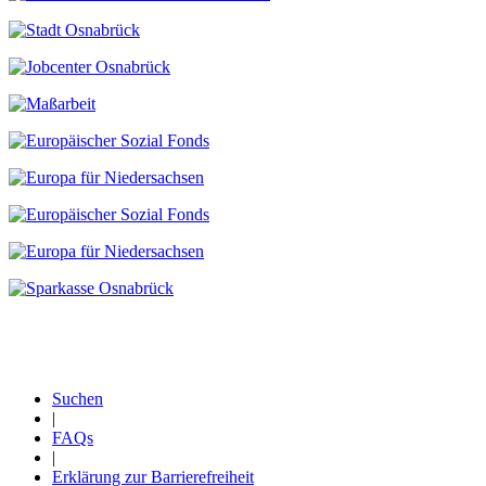
Suchen
|
Fußzeile
FAQs
|
Erklärung zur Barrierefreiheit