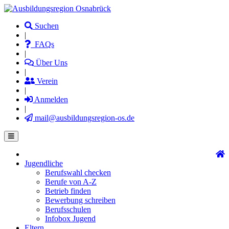
Direkt
zum
Suchen
Inhalt
|
FAQs
|
Über Uns
|
Verein
|
Anmelden
|
mail@ausbildungsregion-os.de
Jugendliche
Main
Berufswahl checken
navigation
Berufe von A-Z
Betrieb finden
Bewerbung schreiben
Berufsschulen
Infobox Jugend
Eltern