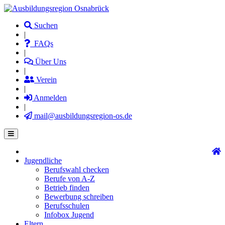
Direkt
zum
Suchen
Inhalt
|
FAQs
|
Über Uns
|
Verein
|
Anmelden
|
mail@ausbildungsregion-os.de
Jugendliche
Main
Berufswahl checken
navigation
Berufe von A-Z
Betrieb finden
Bewerbung schreiben
Berufsschulen
Infobox Jugend
Eltern