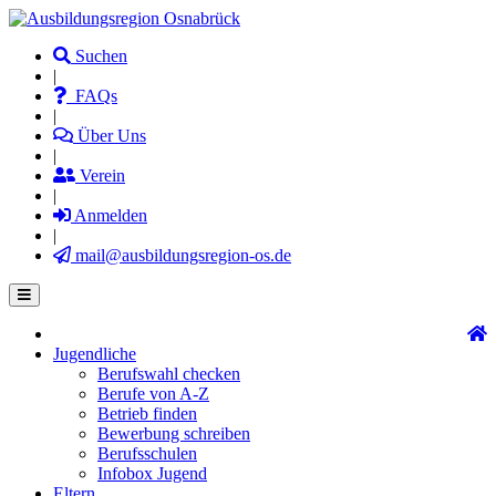
Direkt
zum
Suchen
Inhalt
|
FAQs
|
Über Uns
|
Verein
|
Anmelden
|
mail@ausbildungsregion-os.de
Jugendliche
Main
Berufswahl checken
navigation
Berufe von A-Z
Betrieb finden
Bewerbung schreiben
Berufsschulen
Infobox Jugend
Eltern