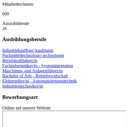
Mitarbeiter/innen:
600
Auszubildende
26
Ausbildungsberufe
Industriekauffrau/-kaufmann
Packmitteltechnologe/-technologin
Berufskraftfahrer/in
Fachinformatiker/in - Systemintegration
Maschinen- und Anlagenführer/in
Bachelor of Arts - Betriebswirtschaft
Elektroniker/in - Automatisierungstechnik
Industriemechaniker/in
Bewerbungsart
Online auf unserer Website