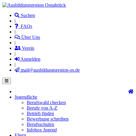
Direkt
zum
Suchen
Inhalt
|
FAQs
|
Über Uns
|
Verein
|
Anmelden
|
mail@ausbildungsregion-os.de
Jugendliche
Main
Berufswahl checken
navigation
Berufe von A-Z
Betrieb finden
Bewerbung schreiben
Berufsschulen
Infobox Jugend
Eltern