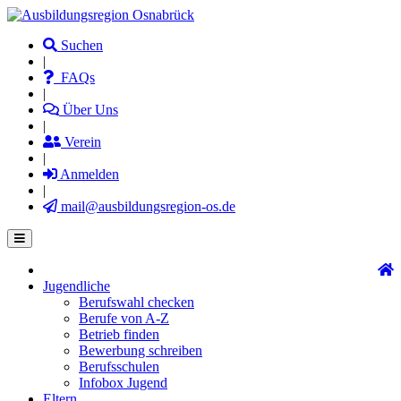
Direkt
zum
Suchen
Inhalt
|
FAQs
|
Über Uns
|
Verein
|
Anmelden
|
mail@ausbildungsregion-os.de
Jugendliche
Main
Berufswahl checken
navigation
Berufe von A-Z
Betrieb finden
Bewerbung schreiben
Berufsschulen
Infobox Jugend
Eltern