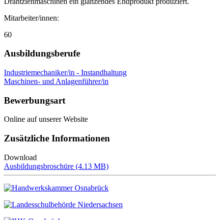
Drahtziehmaschinen ein glänzendes Endprodukt produziert.
Mitarbeiter/innen:
60
Ausbildungsberufe
Industriemechaniker/in - Instandhaltung
Maschinen- und Anlagenführer/in
Bewerbungsart
Online auf unserer Website
Zusätzliche Informationen
Download
File
Ausbildungsbroschüre (4.13 MB)