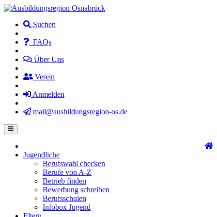
Direkt
zum
Suchen
Inhalt
|
FAQs
|
Über Uns
|
Verein
|
Anmelden
|
mail@ausbildungsregion-os.de
Jugendliche
Main
Berufswahl checken
navigation
Berufe von A-Z
Betrieb finden
Bewerbung schreiben
Berufsschulen
Infobox Jugend
Eltern