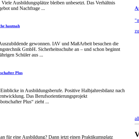
Viele Ausbildungsplätze bleiben unbesetzt. Das Verhältnis
ebot und Nachfrage ...
Ar
"
he hautnah
z
 Auszubildende gewonnen. IAV und MaßArbeit besuchen die
gstechnik GmbH. Sicherheitsschuhe an – und schon beginnt
ährigen Schüler aus ...
schafter Plus
Einblicke in Ausbildungsberufe. Positive Halbjahresbilanz nach
entwicklung. Das Berufsorientierungsprojekt
otschafter Plus“ zieht ...
al
V
an für eine Ausbildung? Dann jetzt einen Praktikumsplatz