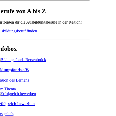
erufe von A bis Z
r zeigen dir die Ausbildungsberufe in der Region!
sbildungsberuf finden
nfobox
ldungsfonds e.V.
gion des Lernens
um Thema
rfolgreich bewerben
s geht´s