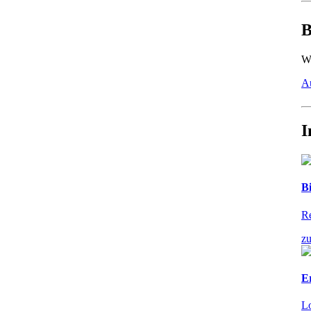
B
Wi
Au
I
Bi
Re
z
E
Lo