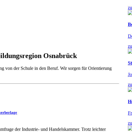
z
B
De
z
bildungsregion Osnabrück
St
ng von der Schule in den Beruf. Wir sorgen für Orientierung
Jo
z
He
werberlage
Fr
z
mfrage der Industrie- und Handelskammer. Trotz leichter