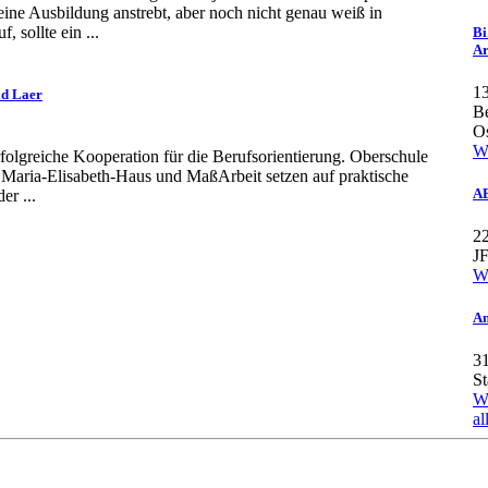
ine Ausbildung anstrebt, aber noch nicht genau weiß in
 sollte ein ...
Bi
Ar
13
ad Laer
Be
O
We
folgreiche Kooperation für die Berufsorientierung. Oberschule
 Maria-Elisabeth-Haus und MaßArbeit setzen auf praktische
AB
er ...
22
J
We
An
31
St
We
al